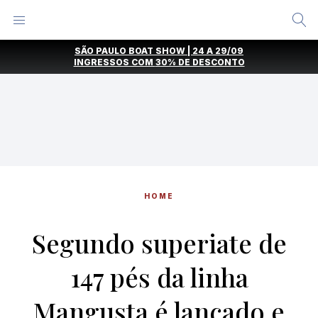
Alternar
Menu
Ir
SÃO PAULO BOAT SHOW | 24 A 29/09
direto
INGRESSOS COM
30% DE DESCONTO
para
o
conteúdo
HOME
Segundo superiate de
147 pés da linha
Mangusta é lançado e