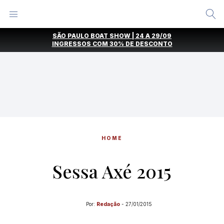
Alternar
Menu
Ir
SÃO PAULO BOAT SHOW | 24 A 29/09
direto
INGRESSOS COM
30% DE DESCONTO
para
o
conteúdo
HOME
Sessa Axé 2015
Por:
Redação
-
27/01/2015