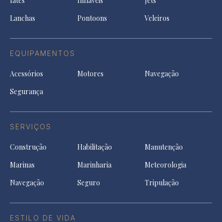
Iates
Infláveis
Jets
new
tab
Lanchas
Pontoons
Veleiros
EQUIPAMENTOS
Acessórios
Motores
Navegação
Segurança
SERVIÇOS
Construção
Habilitação
Manutenção
Marinas
Marinharia
Meteorologia
Navegação
Seguro
Tripulação
ESTILO DE VIDA