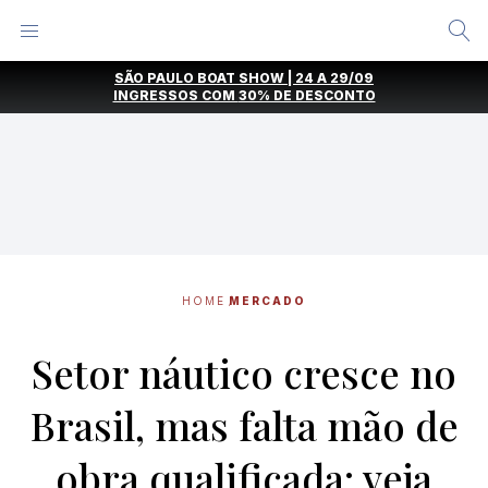
Alternar
Menu
Ir
SÃO PAULO BOAT SHOW | 24 A 29/09
direto
INGRESSOS COM
30% DE DESCONTO
para
o
conteúdo
HOME
MERCADO
Setor náutico cresce no
Brasil, mas falta mão de
obra qualificada; veja