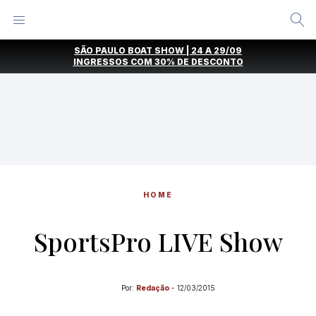
Alternar
Menu
Ir
SÃO PAULO BOAT SHOW | 24 A 29/09
direto
INGRESSOS COM
30% DE DESCONTO
para
o
conteúdo
HOME
SportsPro LIVE Show
Por:
Redação
-
12/03/2015