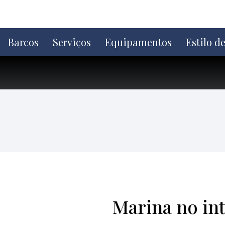
Ir
direto
para
o
Barcos
Serviços
Equipamentos
Estilo d
conteúdo
Marina no int