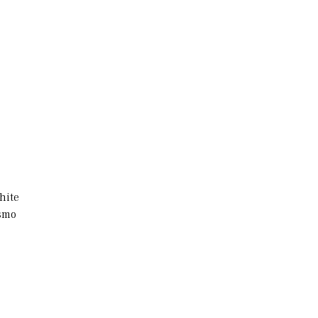
hite
esmo