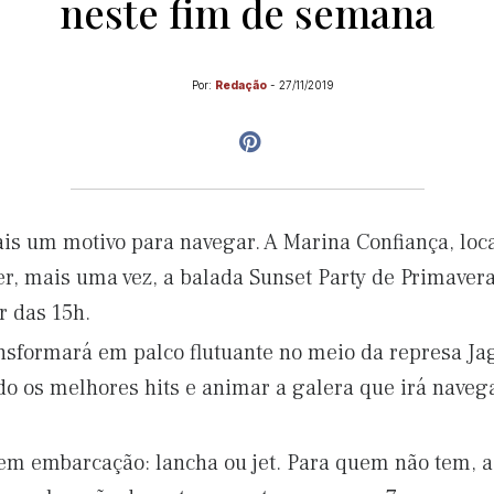
neste fim de semana
Por:
Redação
-
27/11/2019
s um motivo para navegar. A Marina Confiança, loca
ver, mais uma vez, a balada Sunset Party de Primave
r das 15h.
nsformará em palco flutuante no meio da represa Jag
 os melhores hits e animar a galera que irá navegar
em embarcação: lancha ou jet. Para quem não tem, 