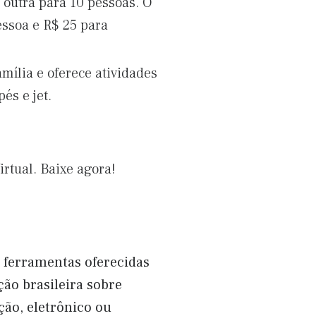
 outra para 10 pessoas. O
essoa e R$ 25 para
mília e oferece atividades
és e jet.
rtual. Baixe agora!
s ferramentas oferecidas
ção brasileira sobre
ão, eletrônico ou