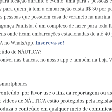
para locação durante o evento, uma para 7 pessoas e
ty para quem já tem a embarcação custa R$ 30 por p
 as pessoas que possuem casa de veraneio na marina.
gança Paulista, é um complexo de lazer para toda fa
ns onde ficam embarcações estacionadas de até 40 p
CA no WhatsApp.
Inscreva-se!
teúdo de NÁUTICA?
ponível nas bancas, no nosso app e também na Loja Vi
e smartphones
onteúdo, por favor use o link da reportagem ou a
 e vídeos de NÁUTICA estão protegidos pela legisla
produza o conteúdo em qualquer meio de comunicaç