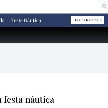
Alte
de
Teste Náutica
Assine Náutica
 festa náutica