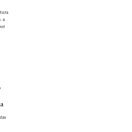
utura
, a
por
o
ca
tas