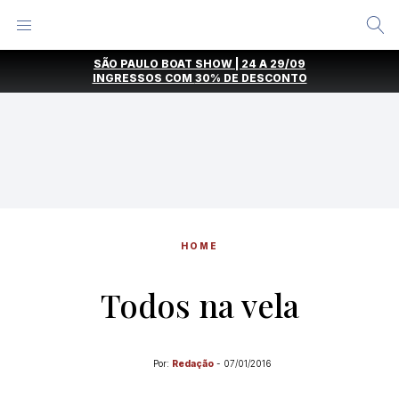
Alternar
Menu
Ir
SÃO PAULO BOAT SHOW | 24 A 29/09
direto
INGRESSOS COM
30% DE DESCONTO
para
o
conteúdo
HOME
Todos na vela
Por:
Redação
-
07/01/2016