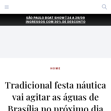
Alternar
Menu
Ir
SÃO PAULO BOAT SHOW | 24 A 29/09
direto
INGRESSOS COM
30% DE DESCONTO
para
o
conteúdo
HOME
Tradicional festa náutica
vai agitar as águas de
Brasília no próximo dia