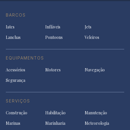
Conta
Instagram
YouTu
Ti
do
in
in
in
Facebook
a
a
a
BARCOS
in
new
new
ne
a
tab
tab
tab
Iates
Infláveis
Jets
new
tab
Lanchas
Pontoons
Veleiros
EQUIPAMENTOS
Acessórios
Motores
Navegação
Segurança
SERVIÇOS
Construção
Habilitação
Manutenção
Marinas
Marinharia
Meteorologia