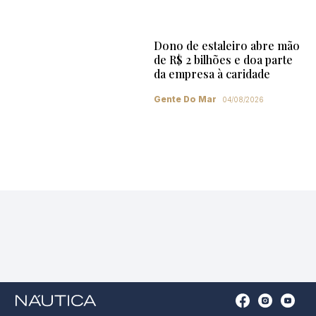
Dono de estaleiro abre mão
de R$ 2 bilhões e doa parte
da empresa à caridade
Gente Do Mar
04/08/2026
Open
Open
Open
Op