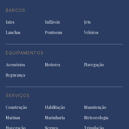
do
in
in
in
Facebook
a
a
a
BARCOS
in
new
new
ne
a
tab
tab
tab
Iates
Infláveis
Jets
new
tab
Lanchas
Pontoons
Veleiros
EQUIPAMENTOS
Acessórios
Motores
Navegação
Segurança
SERVIÇOS
Construção
Habilitação
Manutenção
Marinas
Marinharia
Meteorologia
Navegação
Seguro
Tripulação