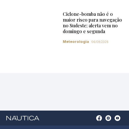
Ciclone-bomba não é o
maior risco para navegação
no Sudeste; alerta vem no
domingo e segunda
Meteorologia
06/08/2026
Open
Open
Open
Op
Conta
Instagram
YouTu
Ti