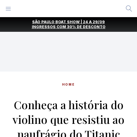
Alternar
Menu
Ir
SÃO PAULO BOAT SHOW | 24 A 29/09
direto
INGRESSOS COM
30% DE DESCONTO
para
o
conteúdo
HOME
Conheça a história do
violino que resistiu ao
naufrágio do Titanic