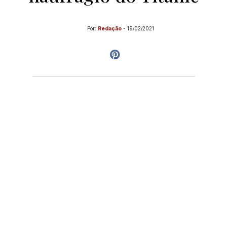
Por:
Redação
-
19/02/2021