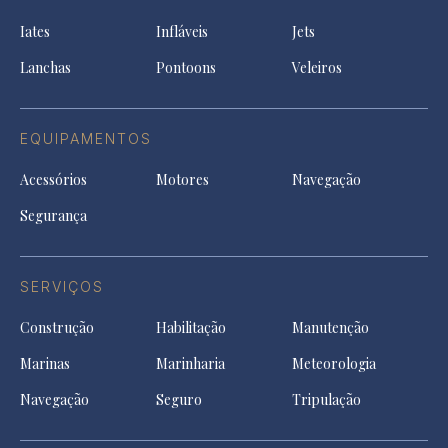
ne
a
tab
tab
tab
Iates
Infláveis
Jets
new
tab
Lanchas
Pontoons
Veleiros
EQUIPAMENTOS
Acessórios
Motores
Navegação
Segurança
SERVIÇOS
Construção
Habilitação
Manutenção
Marinas
Marinharia
Meteorologia
Navegação
Seguro
Tripulação