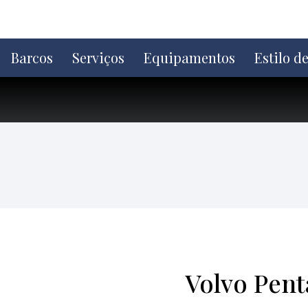
Ir
direto
para
o
Barcos
Serviços
Equipamentos
Estilo d
conteúdo
Volvo Pent