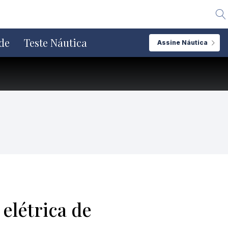
Alte
de
Teste Náutica
Assine Náutica
elétrica de