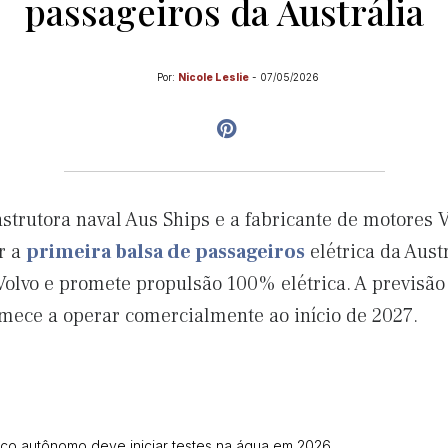
passageiros da Austrália
Por:
Nicole Leslie
-
07/05/2026
onstrutora naval Aus Ships e a fabricante de motores
r a
primeira balsa de passageiros
elétrica da Aust
olvo e promete propulsão 100% elétrica. A previsão
omece a operar comercialmente ao início de 2027.
ico autônomo deve iniciar testes na água em 2026