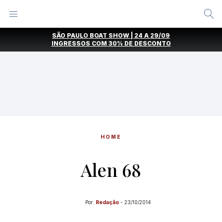
Alternar
Menu
Ir
SÃO PAULO BOAT SHOW | 24 A 29/09
direto
INGRESSOS COM
30% DE DESCONTO
para
o
conteúdo
HOME
Alen 68
Por:
Redação
-
23/10/2014