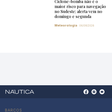
Ciclone-bomba não é o
maior risco para navegação
no Sudeste; alerta vem no
domingo e segunda
Meteorologia
06/08/2026
Open
Open
Open
Op
Conta
Instagram
YouTu
Ti
do
in
in
in
Facebook
a
a
a
BARCOS
in
new
new