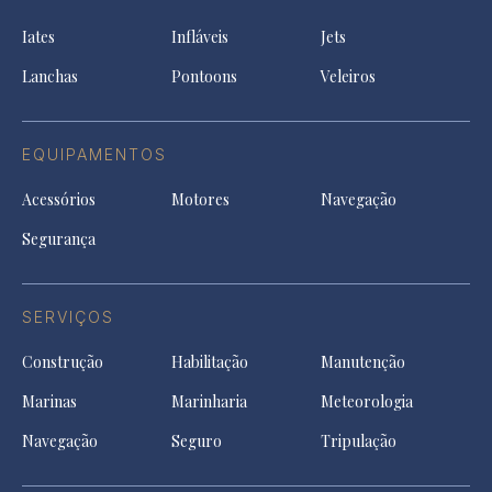
ne
a
tab
tab
tab
Iates
Infláveis
Jets
new
tab
Lanchas
Pontoons
Veleiros
EQUIPAMENTOS
Acessórios
Motores
Navegação
Segurança
SERVIÇOS
Construção
Habilitação
Manutenção
Marinas
Marinharia
Meteorologia
Navegação
Seguro
Tripulação