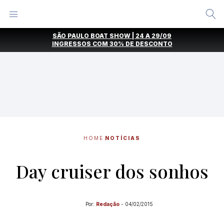
Alternar
Menu
Ir
SÃO PAULO BOAT SHOW | 24 A 29/09
direto
INGRESSOS COM
30% DE DESCONTO
para
o
conteúdo
HOME
NOTÍCIAS
Day cruiser dos sonhos
Por:
Redação
-
04/02/2015