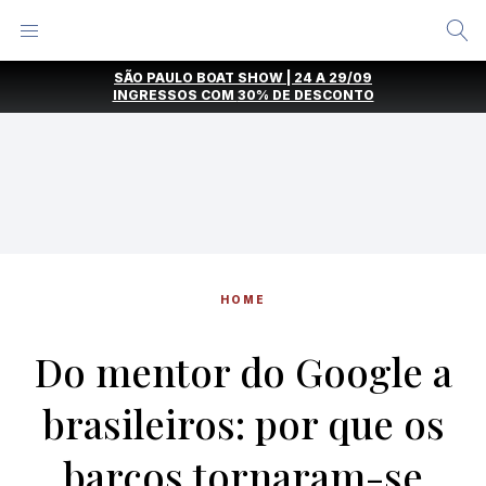
Alternar
Menu
Ir
SÃO PAULO BOAT SHOW | 24 A 29/09
direto
INGRESSOS COM
30% DE DESCONTO
para
o
conteúdo
HOME
Do mentor do Google a
brasileiros: por que os
barcos tornaram-se