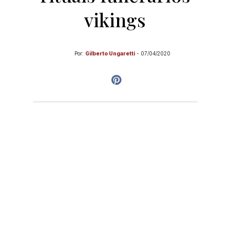
vikings
Por:
Gilberto Ungaretti
-
07/04/2020