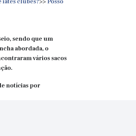
 iates clubes?
>>
Posso
seio, sendo que um
ancha abordada, o
ncontraram vários sacos
nção.
de notícias por