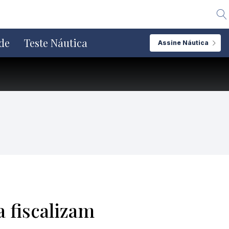
Alte
de
Teste Náutica
Assine Náutica
 fiscalizam