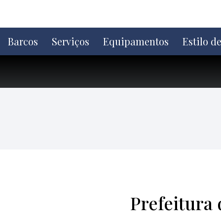
Ir
direto
para
o
Barcos
Serviços
Equipamentos
Estilo d
conteúdo
Prefeitura