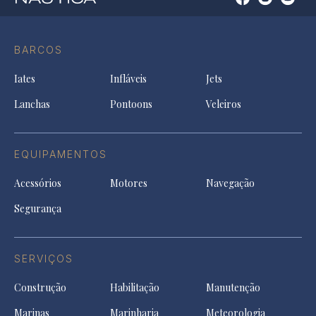
Open
Open
Open
Op
Conta
Instagram
YouTu
Ti
do
in
in
in
Facebook
a
a
a
BARCOS
in
new
new
ne
a
tab
tab
tab
Iates
Infláveis
Jets
new
tab
Lanchas
Pontoons
Veleiros
EQUIPAMENTOS
Acessórios
Motores
Navegação
Segurança
SERVIÇOS
Construção
Habilitação
Manutenção
Marinas
Marinharia
Meteorologia