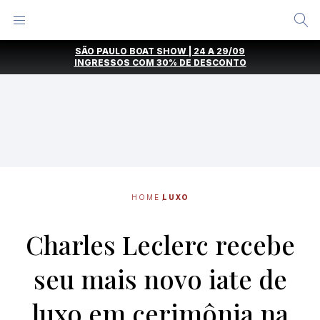
Alternar
Menu
Ir
SÃO PAULO BOAT SHOW | 24 A 29/09
direto
INGRESSOS COM
30% DE DESCONTO
para
o
conteúdo
HOME
LUXO
Charles Leclerc recebe
seu mais novo iate de
luxo em cerimônia na