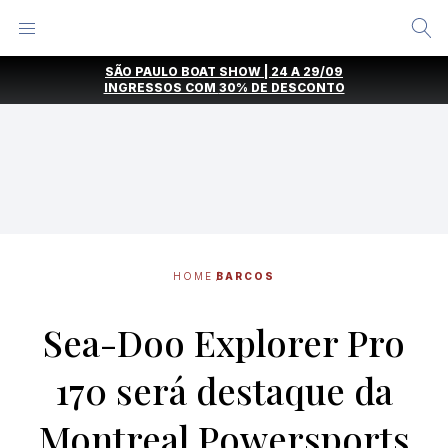
Alternar
Menu
Ir
SÃO PAULO BOAT SHOW | 24 A 29/09
direto
INGRESSOS COM
30% DE DESCONTO
para
o
conteúdo
HOME
BARCOS
Sea-Doo Explorer Pro
170 será destaque da
Montreal Powersports