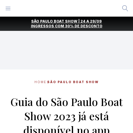
Alternar
Menu
Ir
SÃO PAULO BOAT SHOW | 24 A 29/09
direto
INGRESSOS COM
30% DE DESCONTO
para
o
conteúdo
HOME
SÃO PAULO BOAT SHOW
Guia do São Paulo Boat
Show 2023 já está
disponível no app