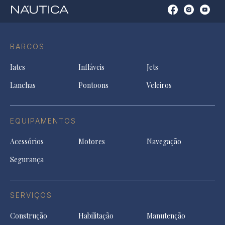
Open
Open
Open
Op
Conta
Instagram
YouTu
Ti
do
in
in
in
Facebook
a
a
a
BARCOS
in
new
new
ne
a
tab
tab
tab
Iates
Infláveis
Jets
new
tab
Lanchas
Pontoons
Veleiros
EQUIPAMENTOS
Acessórios
Motores
Navegação
Segurança
SERVIÇOS
Construção
Habilitação
Manutenção