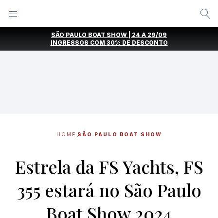
Alternar
Menu
Ir
SÃO PAULO BOAT SHOW | 24 A 29/09
direto
INGRESSOS COM
30% DE DESCONTO
para
o
conteúdo
HOME
SÃO PAULO BOAT SHOW
Estrela da FS Yachts, FS
355 estará no São Paulo
Boat Show 2024