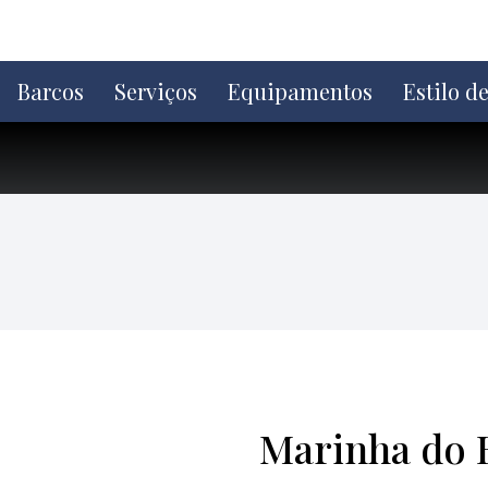
Ir
direto
para
o
Barcos
Serviços
Equipamentos
Estilo d
conteúdo
Marinha do B