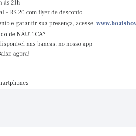
 às 21h
al
–
R$ 20 com flyer de desconto
ento e garantir sua presença, acesse:
www.boatsho
eúdo de NÁUTICA?
disponível nas bancas, no nosso app
Baixe agora!
smartphones