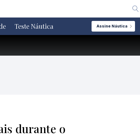
Alte
de
Teste Náutica
Assine Náutica
ais durante o