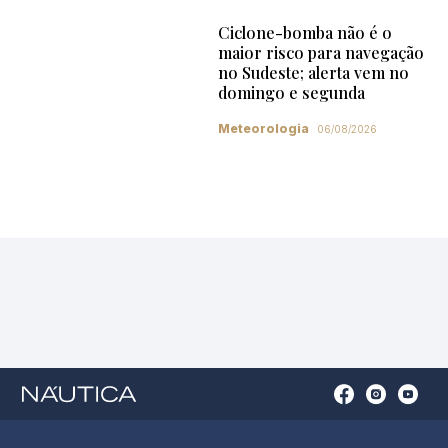
Ciclone-bomba não é o
maior risco para navegação
no Sudeste; alerta vem no
domingo e segunda
Meteorologia
06/08/2026
Open
Open
Open
Op
Conta
Instagram
YouTu
Ti
do
in
in