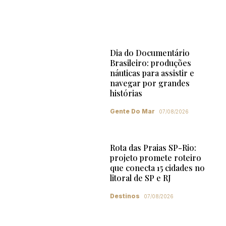
Dia do Documentário
Brasileiro: produções
náuticas para assistir e
navegar por grandes
histórias
Gente Do Mar
07/08/2026
Rota das Praias SP-Rio:
projeto promete roteiro
que conecta 15 cidades no
litoral de SP e RJ
Destinos
07/08/2026