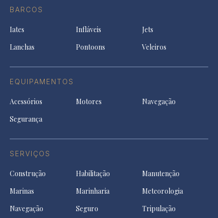
in
Facebook
a
a
a
BARCOS
in
new
new
ne
a
tab
tab
tab
Iates
Infláveis
Jets
new
tab
Lanchas
Pontoons
Veleiros
EQUIPAMENTOS
Acessórios
Motores
Navegação
Segurança
SERVIÇOS
Construção
Habilitação
Manutenção
Marinas
Marinharia
Meteorologia
Navegação
Seguro
Tripulação