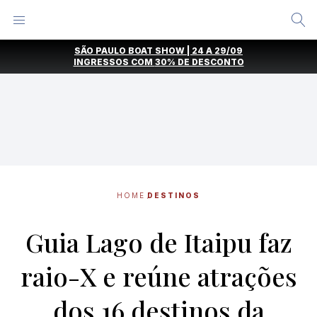
Alternar
Menu
Ir
SÃO PAULO BOAT SHOW | 24 A 29/09
direto
INGRESSOS COM
30% DE DESCONTO
para
o
conteúdo
HOME
DESTINOS
Guia Lago de Itaipu faz
raio-X e reúne atrações
dos 16 destinos da