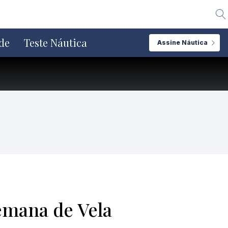
Alte
de
Teste Náutica
Assine Náutica
emana de Vela