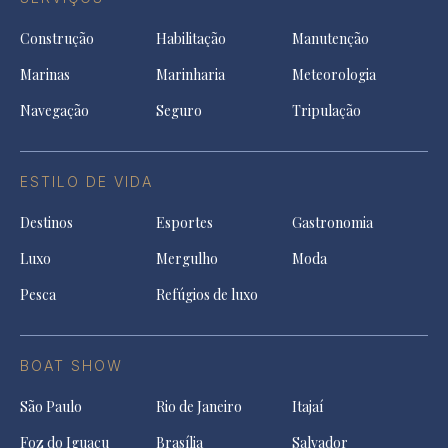
Construção
Habilitação
Manutenção
Marinas
Marinharia
Meteorologia
Navegação
Seguro
Tripulação
ESTILO DE VIDA
Destinos
Esportes
Gastronomia
Luxo
Mergulho
Moda
Pesca
Refúgios de luxo
BOAT SHOW
São Paulo
Rio de Janeiro
Itajaí
Foz do Iguaçu
Brasília
Salvador