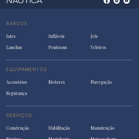
Open
Open
Open
Op
Conta
Instagram
YouTu
Ti
do
in
in
in
Facebook
a
a
a
BARCOS
in
new
new
ne
a
tab
tab
tab
Iates
Infláveis
Jets
new
tab
Lanchas
Pontoons
Veleiros
EQUIPAMENTOS
Acessórios
Motores
Navegação
Segurança
SERVIÇOS
Construção
Habilitação
Manutenção