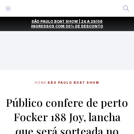
Alternar
Menu
Ir
SÃO PAULO BOAT SHOW | 24 A 29/09
direto
INGRESSOS COM
30% DE DESCONTO
para
o
conteúdo
HOME
SÃO PAULO BOAT SHOW
Público confere de perto
Focker 188 Joy, lancha
que será sorteada no