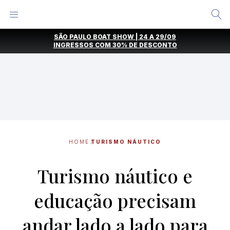
Alternar
Menu
Ir
SÃO PAULO BOAT SHOW | 24 A 29/09
direto
INGRESSOS COM
30% DE DESCONTO
para
o
conteúdo
HOME
TURISMO NÁUTICO
Turismo náutico e
educação precisam
andar lado a lado para