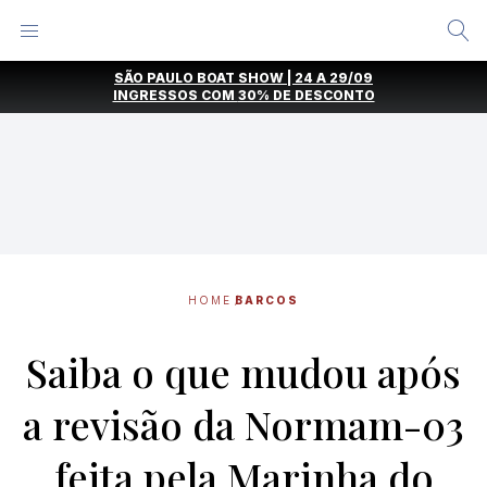
Alternar
Menu
Ir
SÃO PAULO BOAT SHOW | 24 A 29/09
direto
INGRESSOS COM
30% DE DESCONTO
para
o
conteúdo
HOME
BARCOS
Saiba o que mudou após
a revisão da Normam-03
feita pela Marinha do