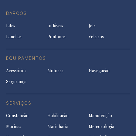
Ti
do
in
in
in
Facebook
a
a
a
BARCOS
in
new
new
ne
a
tab
tab
tab
Iates
Infláveis
Jets
new
tab
Lanchas
Pontoons
Veleiros
EQUIPAMENTOS
Acessórios
Motores
Navegação
Segurança
SERVIÇOS
Construção
Habilitação
Manutenção
Marinas
Marinharia
Meteorologia