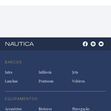
Open
Open
Open
Op
Conta
Instagram
YouTu
Ti
do
in
in
in
Facebook
a
a
a
BARCOS
in
new
new
ne
a
tab
tab
tab
Iates
Infláveis
Jets
new
tab
Lanchas
Pontoons
Veleiros
EQUIPAMENTOS
Acessórios
Motores
Navegação