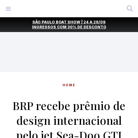
Alternar
Menu
Ir
SÃO PAULO BOAT SHOW | 24 A 29/09
direto
INGRESSOS COM
30% DE DESCONTO
para
o
conteúdo
HOME
BRP recebe prêmio de
design internacional
pelo jet Sea-Doo GTI