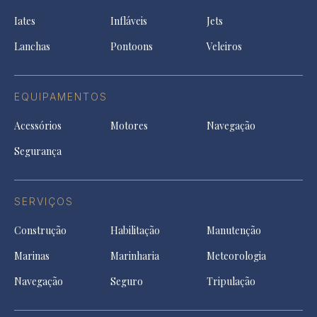
ne
a
tab
tab
tab
Iates
Infláveis
Jets
new
tab
Lanchas
Pontoons
Veleiros
EQUIPAMENTOS
Acessórios
Motores
Navegação
Segurança
SERVIÇOS
Construção
Habilitação
Manutenção
Marinas
Marinharia
Meteorologia
Navegação
Seguro
Tripulação