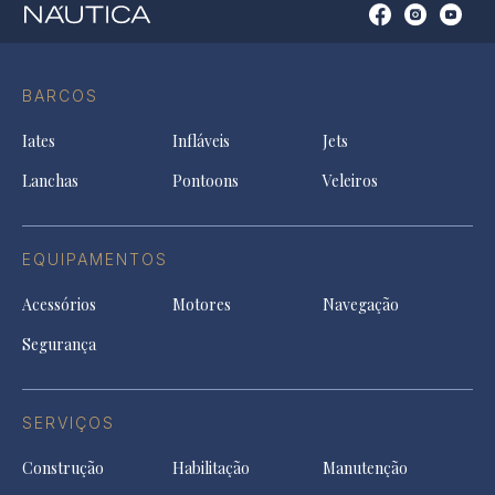
Open
Open
Open
Op
Conta
Instagram
YouTu
Ti
do
in
in
in
Facebook
a
a
a
BARCOS
in
new
new
ne
a
tab
tab
tab
Iates
Infláveis
Jets
new
tab
Lanchas
Pontoons
Veleiros
EQUIPAMENTOS
Acessórios
Motores
Navegação
Segurança
SERVIÇOS
Construção
Habilitação
Manutenção