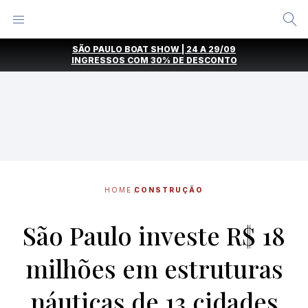
Alternar
Menu
Ir
SÃO PAULO BOAT SHOW | 24 A 29/09
direto
INGRESSOS COM
30% DE DESCONTO
para
o
conteúdo
HOME
CONSTRUÇÃO
São Paulo investe R$ 18
milhões em estruturas
náuticas de 13 cidades