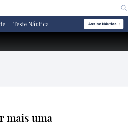
Alte
de
Teste Náutica
Assine Náutica
ar mais uma