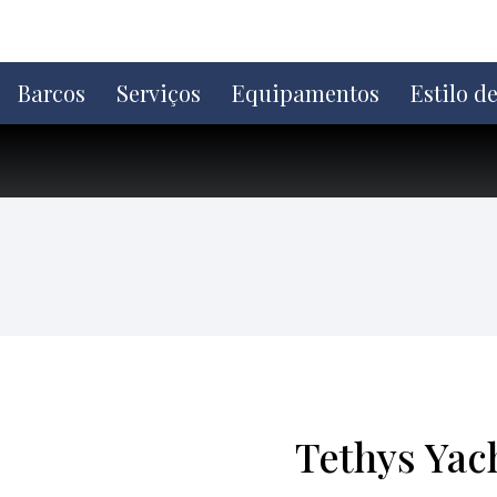
Ir
direto
para
o
Barcos
Serviços
Equipamentos
Estilo d
conteúdo
Tethys Yac