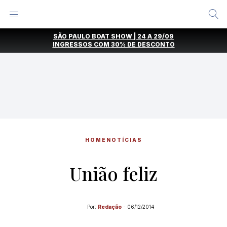
Alternar
Menu
Ir
SÃO PAULO BOAT SHOW | 24 A 29/09
direto
INGRESSOS COM
30% DE DESCONTO
para
o
conteúdo
HOME
NOTÍCIAS
União feliz
Por:
Redação
-
06/12/2014