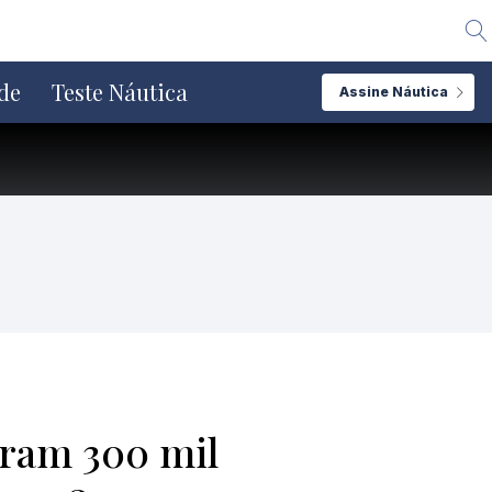
Alte
de
Teste Náutica
Assine Náutica
aram 300 mil