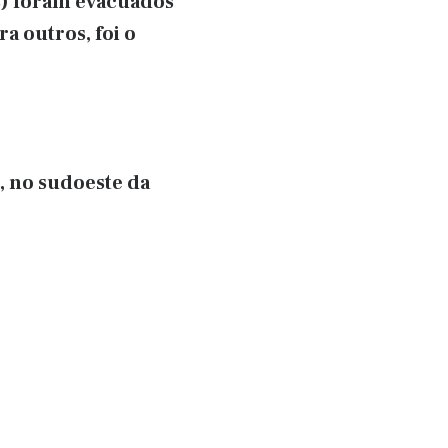
as) foram evacuados
a outros, foi o
, no sudoeste da