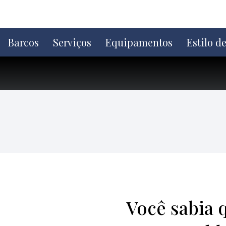
Ir
direto
para
o
Barcos
Serviços
Equipamentos
Estilo d
conteúdo
Você sabia 