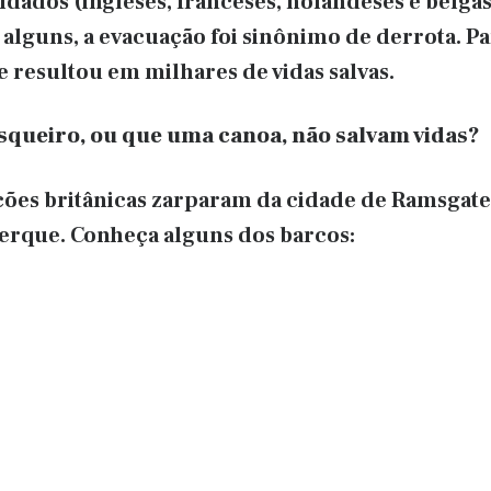
oldados (ingleses, franceses, holandeses e belg
 alguns, a evacuação foi sinônimo de derrota. Par
e resultou em milhares de vidas salvas.
queiro, ou que uma canoa, não salvam vidas?
ões britânicas zarparam da cidade de Ramsgate
erque. Conheça alguns dos barcos: