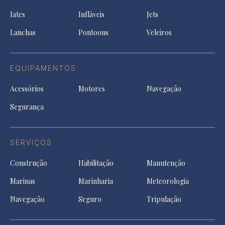
ne
a
tab
tab
tab
Iates
Infláveis
Jets
new
tab
Lanchas
Pontoons
Veleiros
EQUIPAMENTOS
Acessórios
Motores
Navegação
Segurança
SERVIÇOS
Construção
Habilitação
Manutenção
Marinas
Marinharia
Meteorologia
Navegação
Seguro
Tripulação