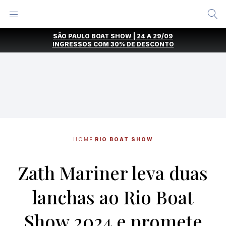
Alternar
Menu
Ir
SÃO PAULO BOAT SHOW | 24 A 29/09
direto
INGRESSOS COM
30% DE DESCONTO
para
o
conteúdo
HOME
RIO BOAT SHOW
Zath Mariner leva duas
lanchas ao Rio Boat
Show 2024 e promete