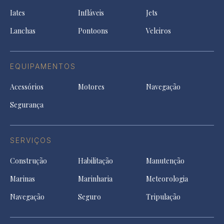
ne
a
tab
tab
tab
Iates
Infláveis
Jets
new
tab
Lanchas
Pontoons
Veleiros
EQUIPAMENTOS
Acessórios
Motores
Navegação
Segurança
SERVIÇOS
Construção
Habilitação
Manutenção
Marinas
Marinharia
Meteorologia
Navegação
Seguro
Tripulação