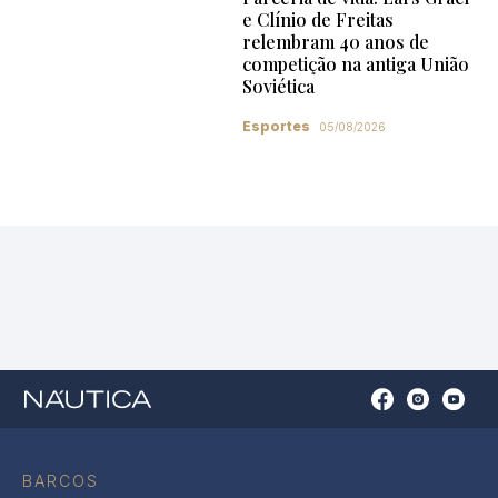
e Clínio de Freitas
relembram 40 anos de
competição na antiga União
Soviética
Esportes
05/08/2026
Open
Open
Open
Op
Conta
Instagram
YouTu
Ti
do
in
in
in
Facebook
a
a
a
BARCOS
in
new
new