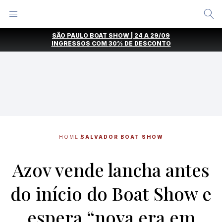
Alternar
Menu
Ir
SÃO PAULO BOAT SHOW | 24 A 29/09
direto
INGRESSOS COM
30% DE DESCONTO
para
o
conteúdo
HOME
SALVADOR BOAT SHOW
Azov vende lancha antes
do início do Boat Show e
espera “nova era em