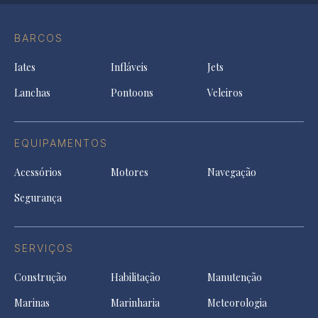
Conta
Instagram
YouTu
Ti
do
in
in
in
Facebook
a
a
a
BARCOS
in
new
new
ne
a
tab
tab
tab
Iates
Infláveis
Jets
new
tab
Lanchas
Pontoons
Veleiros
EQUIPAMENTOS
Acessórios
Motores
Navegação
Segurança
SERVIÇOS
Construção
Habilitação
Manutenção
Marinas
Marinharia
Meteorologia