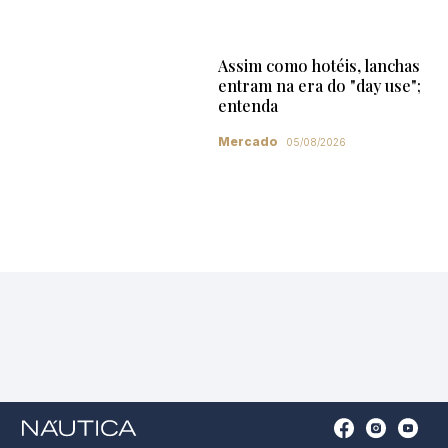
Assim como hotéis, lanchas
entram na era do "day use";
entenda
Mercado
05/08/2026
Open
Open
Open
Op