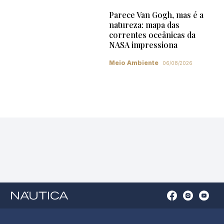
Parece Van Gogh, mas é a
natureza: mapa das
correntes oceânicas da
NASA impressiona
Meio Ambiente
06/08/2026
Open
Open
Open
Op
Conta
Instagram
YouTu
Ti
do
in
in
in