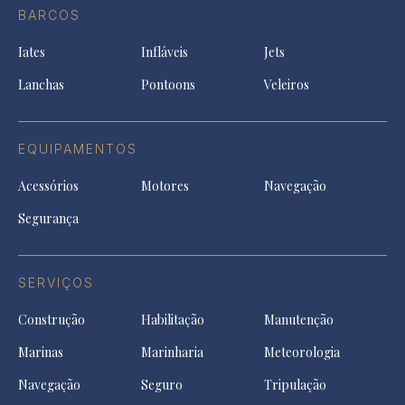
Facebook
a
a
a
BARCOS
in
new
new
ne
a
tab
tab
tab
Iates
Infláveis
Jets
new
tab
Lanchas
Pontoons
Veleiros
EQUIPAMENTOS
Acessórios
Motores
Navegação
Segurança
SERVIÇOS
Construção
Habilitação
Manutenção
Marinas
Marinharia
Meteorologia
Navegação
Seguro
Tripulação