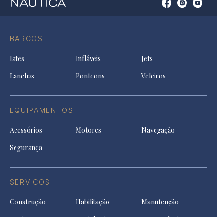
Open
Open
Open
Op
Conta
Instagram
YouTu
Ti
do
in
in
in
Facebook
a
a
a
BARCOS
in
new
new
ne
a
tab
tab
tab
Iates
Infláveis
Jets
new
tab
Lanchas
Pontoons
Veleiros
EQUIPAMENTOS
Acessórios
Motores
Navegação
Segurança
SERVIÇOS
Construção
Habilitação
Manutenção