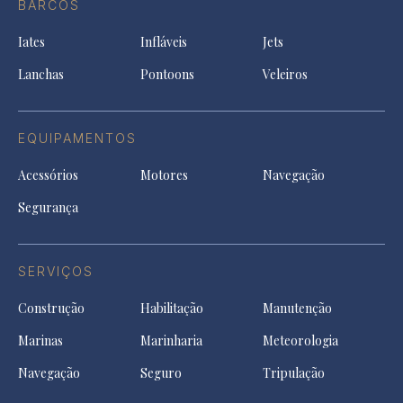
a
BARCOS
in
new
new
ne
a
tab
tab
tab
Iates
Infláveis
Jets
new
tab
Lanchas
Pontoons
Veleiros
EQUIPAMENTOS
Acessórios
Motores
Navegação
Segurança
SERVIÇOS
Construção
Habilitação
Manutenção
Marinas
Marinharia
Meteorologia
Navegação
Seguro
Tripulação