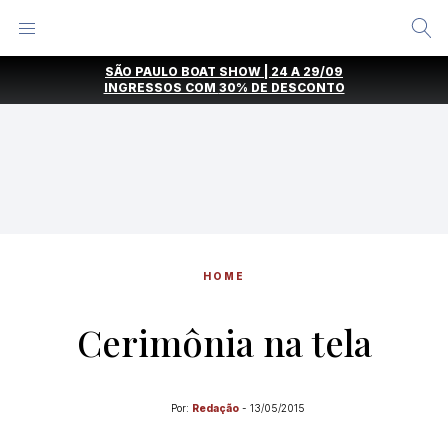
Alternar
Menu
Ir
SÃO PAULO BOAT SHOW | 24 A 29/09
direto
INGRESSOS COM
30% DE DESCONTO
para
o
conteúdo
HOME
Cerimônia na tela
Por:
Redação
-
13/05/2015