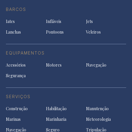
do
in
in
in
Facebook
a
a
a
BARCOS
in
new
new
ne
a
tab
tab
tab
Iates
Infláveis
Jets
new
tab
Lanchas
Pontoons
Veleiros
EQUIPAMENTOS
Acessórios
Motores
Navegação
Segurança
SERVIÇOS
Construção
Habilitação
Manutenção
Marinas
Marinharia
Meteorologia
Navegação
Seguro
Tripulação