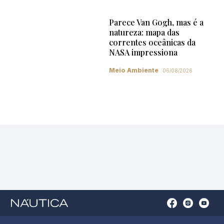
Parece Van Gogh, mas é a
natureza: mapa das
correntes oceânicas da
NASA impressiona
Meio Ambiente
06/08/2026
Open
Open
Open
Op
Conta
Instagram
YouTu
Ti