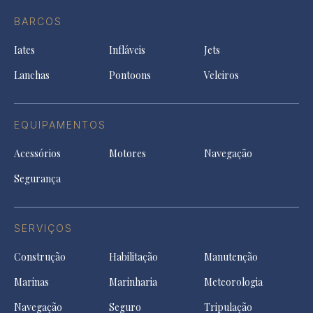
do
in
in
in
Facebook
a
a
a
BARCOS
in
new
new
ne
a
tab
tab
tab
Iates
Infláveis
Jets
new
tab
Lanchas
Pontoons
Veleiros
EQUIPAMENTOS
Acessórios
Motores
Navegação
Segurança
SERVIÇOS
Construção
Habilitação
Manutenção
Marinas
Marinharia
Meteorologia
Navegação
Seguro
Tripulação