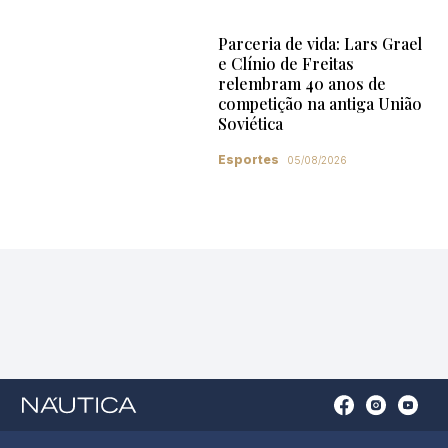
Parceria de vida: Lars Grael
e Clínio de Freitas
relembram 40 anos de
competição na antiga União
Soviética
Esportes
05/08/2026
Open
Open
Open
Op
Conta
Instagram
YouTu
Ti