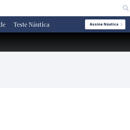
Alte
de
Teste Náutica
Assine Náutica