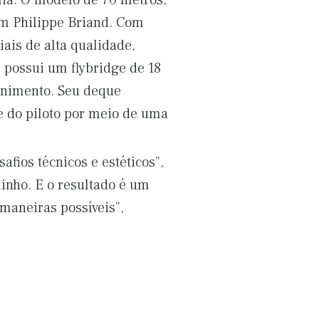
ália. O modelo de 70 metros,
om Philippe Briand. Com
ais de alta qualidade,
, possui um flybridge de 18
enimento. Seu deque
e do piloto por meio de uma
fios técnicos e estéticos”,
inho. E o resultado é um
 maneiras possíveis”,