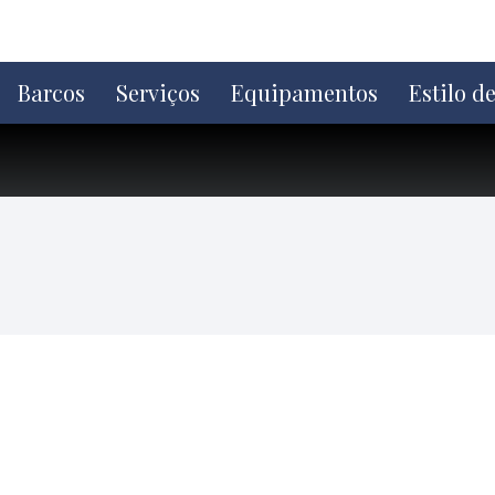
Ir
direto
para
o
Barcos
Serviços
Equipamentos
Estilo d
conteúdo