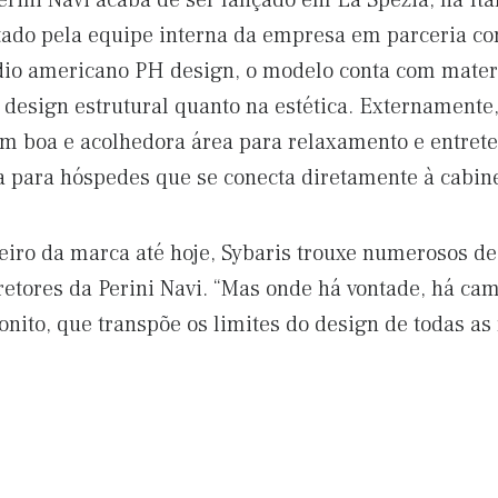
erini Navi acaba de ser lançado em La Spezia, na It
etado pela equipe interna da empresa em parceria c
údio americano PH design, o modelo conta com materi
u design estrutural quanto na estética. Externamente
m boa e acolhedora área para relaxamento e entret
a para hóspedes que se conecta diretamente à cabin
ro da marca até hoje, Sybaris trouxe numerosos desa
retores da Perini Navi. “Mas onde há vontade, há cam
nito, que transpõe os limites do design de todas as