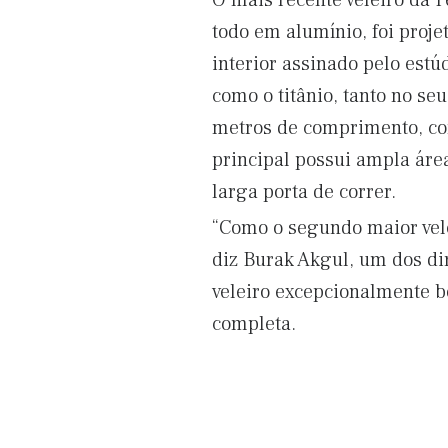
O mais recente veleiro da P
todo em alumínio, foi proj
interior assinado pelo est
como o titânio, tanto no se
metros de comprimento, co
principal possui ampla áre
larga porta de correr.
“Como o segundo maior velei
diz Burak Akgul, um dos di
veleiro excepcionalmente bo
completa.