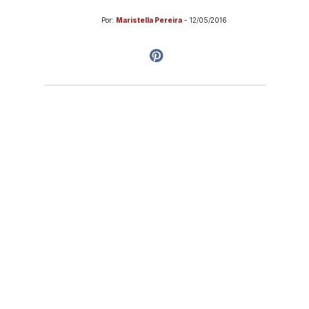
Por:
Maristella Pereira
-
12/05/2016