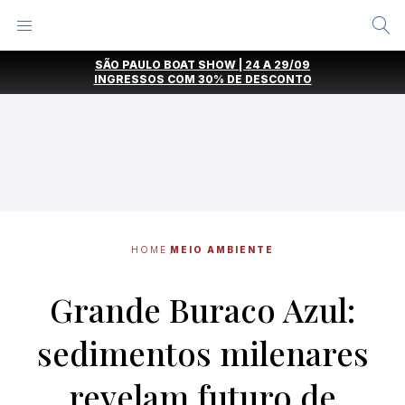
Alternar
Menu
Ir
SÃO PAULO BOAT SHOW | 24 A 29/09
direto
INGRESSOS COM
30% DE DESCONTO
para
o
conteúdo
HOME
MEIO AMBIENTE
Grande Buraco Azul:
sedimentos milenares
revelam futuro de