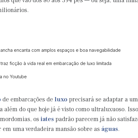
hos que vão dos 80 aos 394 pés — ou seja, uma linh
ilionários.
 lancha encanta com amplos espaços e boa navegabilidade
 traz ficção à vida real em embarcação de luxo limitada
ca no Youtube
o
de embarcações de
luxo
precisará se adaptar a u
 além do que hoje já é visto como ultraluxuoso. Iss
 mordomias, os
iates
padrão parecem já não satisfa
tir em uma verdadeira mansão sobre as
águas
.