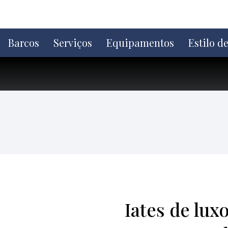
Ir
direto
para
o
Barcos
Serviços
Equipamentos
Estilo d
conteúdo
Iates de lux