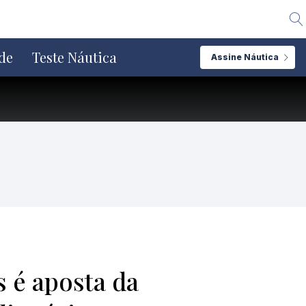
Alte
de
Teste Náutica
Assine Náutica
s é aposta da